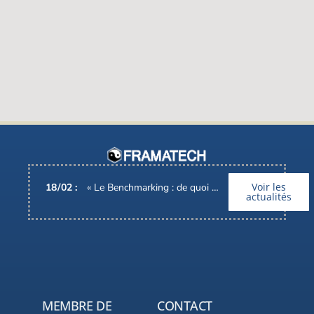
Voir les
18
/
02
:
« Le Benchmarking : de quoi parle-t-on ? », Interview d’Alain BARONI, Pdg de FRAMATECH
actualités
MEMBRE DE
CONTACT