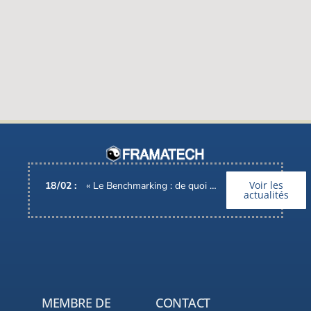
Voir les
18
/
02
:
« Le Benchmarking : de quoi parle-t-on ? », Interview d’Alain BARONI, Pdg de FRAMATECH
actualités
MEMBRE DE
CONTACT