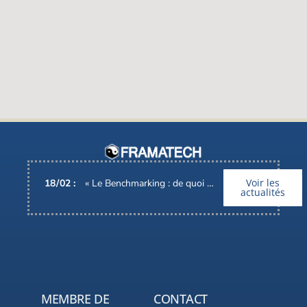
Voir les
18
/
02
:
« Le Benchmarking : de quoi parle-t-on ? », Interview d’Alain BARONI, Pdg de FRAMATECH
actualités
MEMBRE DE
CONTACT