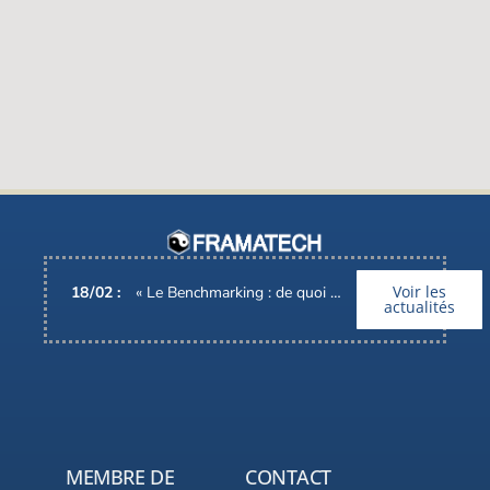
Voir les
18
/
02
:
« Le Benchmarking : de quoi parle-t-on ? », Interview d’Alain BARONI, Pdg de FRAMATECH
actualités
MEMBRE DE
CONTACT