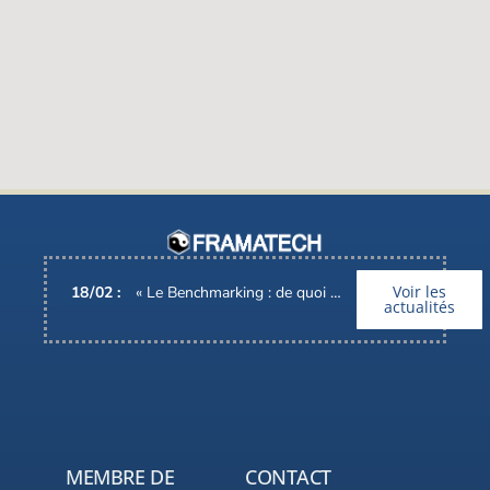
Voir les
18
/
02
:
« Le Benchmarking : de quoi parle-t-on ? », Interview d’Alain BARONI, Pdg de FRAMATECH
actualités
MEMBRE DE
CONTACT