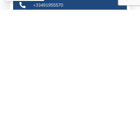
+33491955570
contact@framatech.fr
04 Boulevard d'Arras 13004 Marseille
France