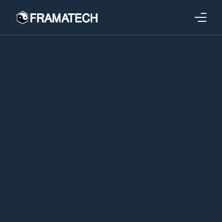
Qui sommes-nous ?
Formations
Performance électronique
Stratégies industrielles