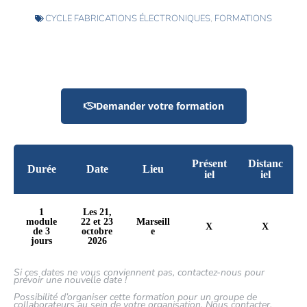
CYCLE FABRICATIONS ÉLECTRONIQUES
,
FORMATIONS
Demander votre formation
Présent
Distanc
Durée
Date
Lieu
iel
iel
1
Les 21,
module
22 et 23
Marseill
X
X
de 3
octobre
e
jours
2026
Si ces dates ne vous conviennent pas, contactez-nous pour
prévoir une nouvelle date !
Possibilité d’organiser cette formation pour un groupe de
collaborateurs au sein de votre organisation. Nous contacter.