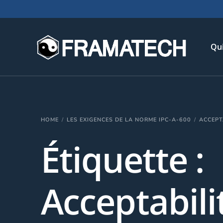
Qu
His
HOME
LES EXIGENCES DE LA NORME IPC-A-600
ACCEPT
Not
Étiquette :
Chi
L’é
Té
Acceptabili