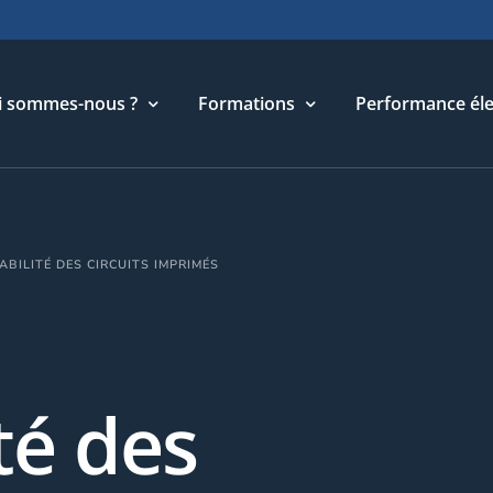
i sommes-nous ?
Formations
Performance éle
torique
Cycle Management & Stratégie
ABILITÉ DES CIRCUITS IMPRIMÉS
re métier
Cycle Relations Interculturelles
ffres et références
Cycle Performance industrielle
quipe
Cycle Performance électronique
léchargements
Cycle Performance digitale
té des