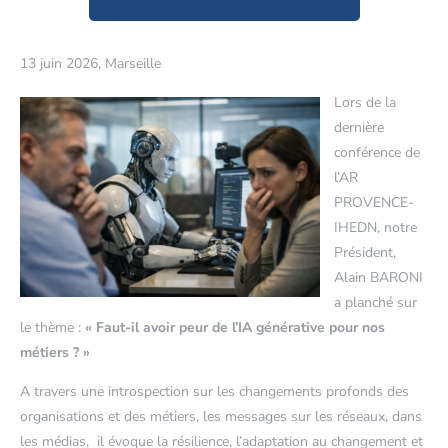
13 juin 2026, Marseille
Lors de la
dernière
conférence de
l’AR
PROVENCE-
IHEDN, notre
Président,
Alain BARONI
a planché sur
le thème :
« Faut-il avoir peur de l’IA générative pour nos
métiers ? »
A travers une introspection sur les changements profonds des
organisations et des métiers, les messages sur les réseaux, dans
les médias, il évoque la résilience, l’adaptation au changement et