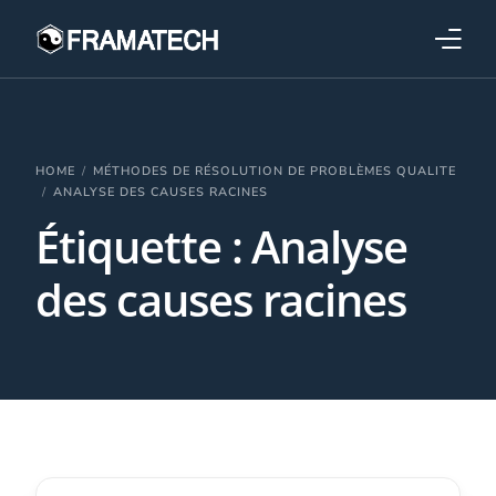
Qui sommes-nous ?
Formations
HOME
MÉTHODES DE RÉSOLUTION DE PROBLÈMES QUALITE
ANALYSE DES CAUSES RACINES
Étiquette :
Analyse
Performance électronique
des causes racines
Stratégies industrielles