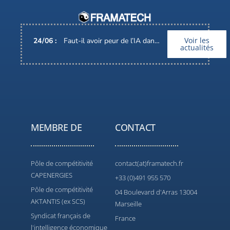
Voir les
24
/
06
:
Faut-il avoir peur de l’IA dans nos métiers ?
actualités
MEMBRE DE
CONTACT
Pôle de compétitivité
contact(at)framatech.fr
CAPENERGIES
+33 (0)491 955 570
Pôle de compétitivité
04 Boulevard d'Arras 13004
AKTANTIS (ex SCS)
Marseille
Syndicat français de
France
l'intelligence économique