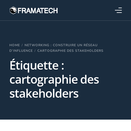
Qui sommes-nous ?
Formations
HOME
NETWORKING : CONSTRUIRE UN RÉSEAU
D’INFLUENCE
CARTOGRAPHIE DES STAKEHOLDERS
Étiquette :
Performance électronique
cartographie des
Stratégies industrielles
stakeholders