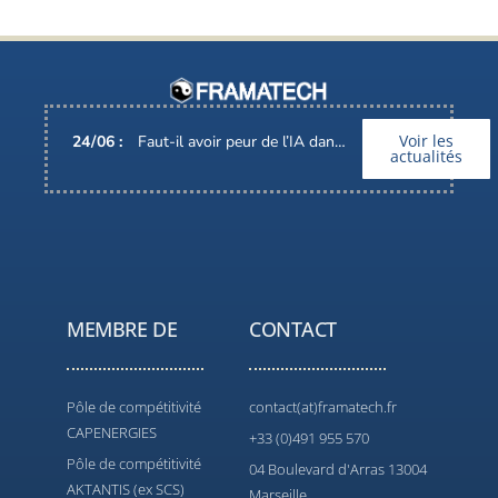
Voir les
24
/
06
:
Faut-il avoir peur de l’IA dans nos métiers ?
actualités
MEMBRE DE
CONTACT
Pôle de compétitivité
contact(at)framatech.fr
CAPENERGIES
+33 (0)491 955 570
Pôle de compétitivité
04 Boulevard d'Arras 13004
AKTANTIS (ex SCS)
Marseille