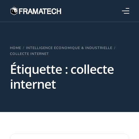
Qui sommes-nous ?
Formations
HOME
INTELLIGENCE ECONOMIQUE & INDUSTRIELLE
COLLECTE INTERNET
Étiquette :
collecte
Performance électronique
internet
Stratégies industrielles