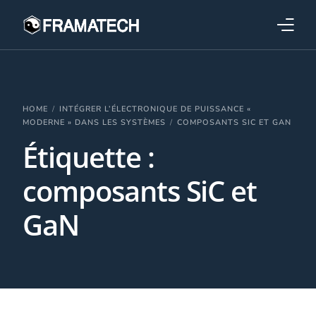
Qui sommes-nous ?
Formations
HOME
INTÉGRER L’ÉLECTRONIQUE DE PUISSANCE «
MODERNE » DANS LES SYSTÈMES
COMPOSANTS SIC ET GAN
Étiquette :
Performance électronique
composants SiC et
Stratégies industrielles
GaN