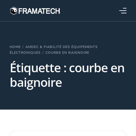
Qui sommes-nous ?
Formations
HOME
AMDEC & FIABILITÉ DES ÉQUIPEMENTS
ÉLECTRONIQUES
COURBE EN BAIGNOIRE
Étiquette :
courbe en
Performance électronique
baignoire
Stratégies industrielles