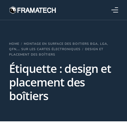
Qui sommes-nous ?
Formations
HOME
MONTAGE EN SURFACE DES BOITIERS BGA, LGA,
QFN,… SUR LES CARTES ÉLECTRONIQUES
DESIGN ET
PLACEMENT DES BOÎTIERS
Performance électronique
Étiquette :
design et
Stratégies industrielles
placement des
boîtiers