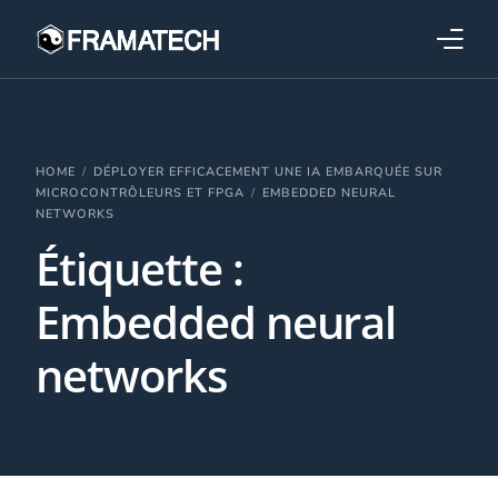
Qui sommes-nous ?
Formations
HOME
DÉPLOYER EFFICACEMENT UNE IA EMBARQUÉE SUR
MICROCONTRÔLEURS ET FPGA
EMBEDDED NEURAL
NETWORKS
Performance électronique
Étiquette :
Stratégies industrielles
Embedded neural
networks