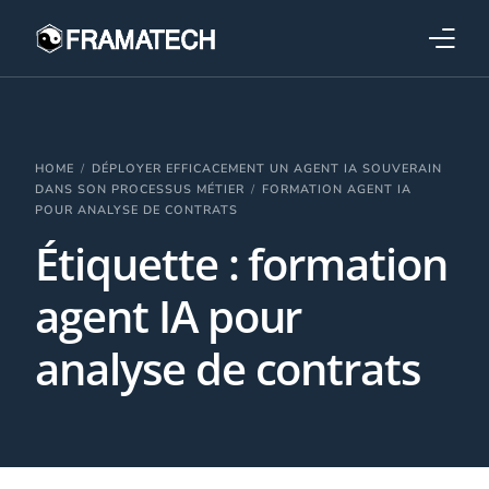
Qui sommes-nous ?
Formations
HOME
DÉPLOYER EFFICACEMENT UN AGENT IA SOUVERAIN
DANS SON PROCESSUS MÉTIER
FORMATION AGENT IA
POUR ANALYSE DE CONTRATS
Performance électronique
Étiquette :
formation
Stratégies industrielles
agent IA pour
analyse de contrats