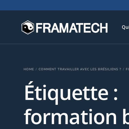
Qu
His
HOME
COMMENT TRAVAILLER AVEC LES BRÉSILIENS ?
F
Not
Étiquette :
Chi
L’é
Té
formation b