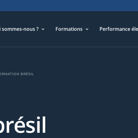
i sommes-nous ?
Formations
Performance éle
torique
Cycle Management & Stratégie
ORMATION BRÉSIL
re métier
Cycle Relations Interculturelles
ffres et références
Cycle Performance industrielle
quipe
Cycle Performance électronique
léchargements
Cycle Performance digitale
résil