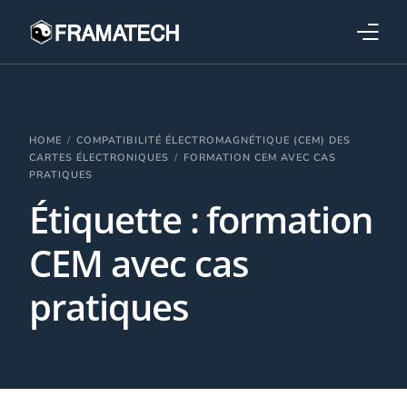
Qui sommes-nous ?
Formations
HOME
COMPATIBILITÉ ÉLECTROMAGNÉTIQUE (CEM) DES
CARTES ÉLECTRONIQUES
FORMATION CEM AVEC CAS
PRATIQUES
Performance électronique
Étiquette :
formation
Stratégies industrielles
CEM avec cas
pratiques