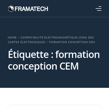
Qui sommes-nous ?
Formations
HOME
COMPATIBILITÉ ÉLECTROMAGNÉTIQUE (CEM) DES
CARTES ÉLECTRONIQUES
FORMATION CONCEPTION CEM
Étiquette :
formation
Performance électronique
conception CEM
Stratégies industrielles