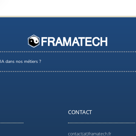
l’IA dans nos métiers ?
CONTACT
contact(at)framatech.fr