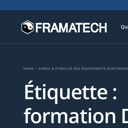
Qu
His
HOME
AMDEC & FIABILITÉ DES ÉQUIPEMENTS ÉLECTRON
Not
Étiquette :
Chi
L’é
Té
formation