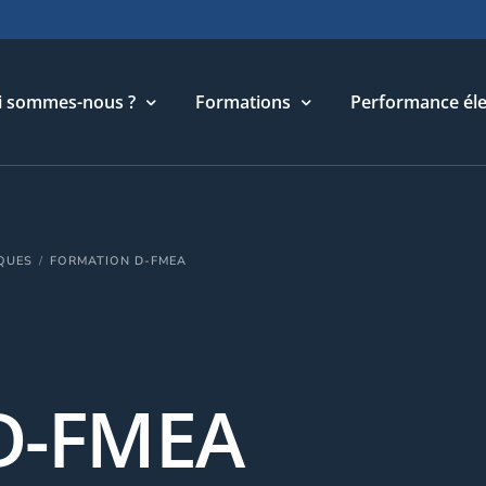
i sommes-nous ?
Formations
Performance éle
torique
Cycle Management & Stratégie
IQUES
FORMATION D-FMEA
re métier
Cycle Relations Interculturelles
ffres et références
Cycle Performance industrielle
quipe
Cycle Performance électronique
léchargements
Cycle Performance digitale
 D-FMEA