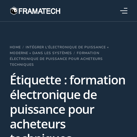
Qui sommes-nous ?
Formations
HOME
INTÉGRER L’ÉLECTRONIQUE DE PUISSANCE «
MODERNE » DANS LES SYSTÈMES
FORMATION
ÉLECTRONIQUE DE PUISSANCE POUR ACHETEURS
Performance électronique
TECHNIQUES
Étiquette :
formation
Stratégies industrielles
électronique de
puissance pour
acheteurs