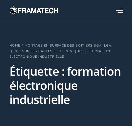
Qui sommes-nous ?
Formations
HOME
MONTAGE EN SURFACE DES BOITIERS BGA, LGA,
QFN,… SUR LES CARTES ÉLECTRONIQUES
FORMATION
ÉLECTRONIQUE INDUSTRIELLE
Performance électronique
Étiquette :
formation
Stratégies industrielles
électronique
industrielle