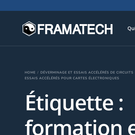
Qu
His
HOME
DÉVERMINAGE ET ESSAIS ACCÉLÉRÉS DE CIRCUITS
Not
ESSAIS ACCÉLÉRÉS POUR CARTES ÉLECTRONIQUES
Chi
Étiquette :
L’é
Té
formation e