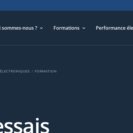
i sommes-nous ?
Formations
Performance éle
torique
Cycle Management & Stratégie
 ÉLECTRONIQUES
FORMATION
re métier
Cycle Relations Interculturelles
ffres et références
Cycle Performance industrielle
quipe
Cycle Performance électronique
léchargements
Cycle Performance digitale
ssais