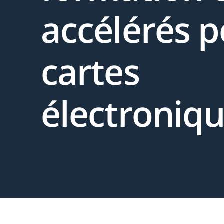
accélérés 
cartes
électroniq