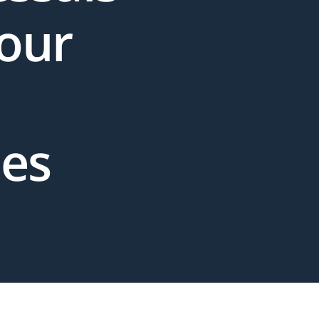
pour
ues