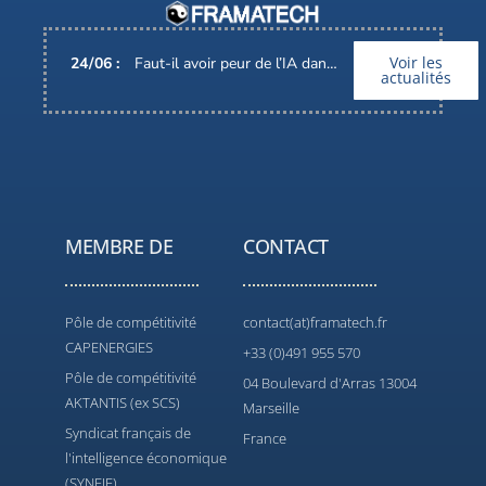
Voir les
24
/
06
:
Faut-il avoir peur de l’IA dans nos métiers ?
actualités
MEMBRE DE
CONTACT
Pôle de compétitivité
contact(at)framatech.fr
CAPENERGIES
+33 (0)491 955 570
Pôle de compétitivité
04 Boulevard d'Arras 13004
AKTANTIS (ex SCS)
Marseille
Syndicat français de
France
l'intelligence économique
(SYNFIE)