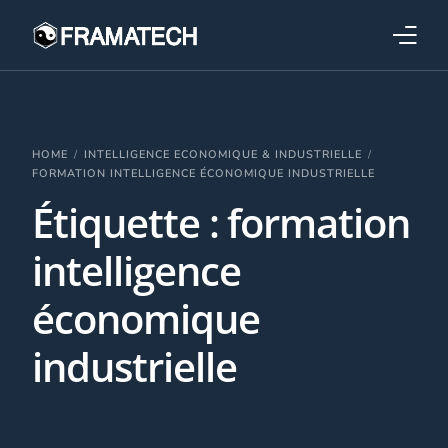
Qui sommes-nous ?
Formations
HOME
INTELLIGENCE ECONOMIQUE & INDUSTRIELLE
FORMATION INTELLIGENCE ÉCONOMIQUE INDUSTRIELLE
Étiquette :
formation
Performance électronique
intelligence
Stratégies industrielles
économique
industrielle