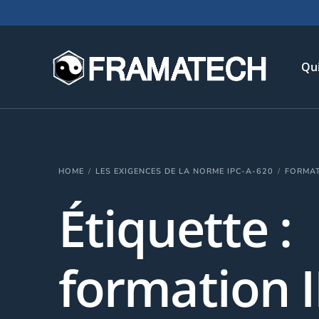
Qu
His
HOME
LES EXIGENCES DE LA NORME IPC-A-620
FORMAT
Not
Étiquette :
Chi
L’é
Té
formation I