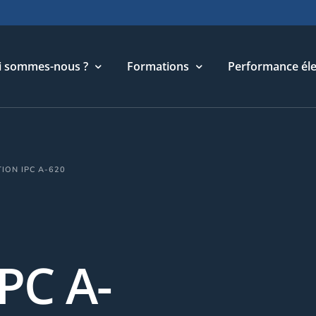
i sommes-nous ?
Formations
Performance éle
torique
Cycle Management & Stratégie
ION IPC A-620
re métier
Cycle Relations Interculturelles
ffres et références
Cycle Performance industrielle
quipe
Cycle Performance électronique
léchargements
Cycle Performance digitale
PC A-