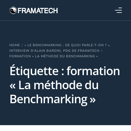
Qui sommes-nous ?
Formations
HOME
« LE BENCHMARKING : DE QUOI PARLE-T-ON ? »,
INTERVIEW D’ALAIN BARONI, PDG DE FRAMATECH
FORMATION « LA MÉTHODE DU BENCHMARKING »
Performance électronique
Étiquette :
formation
Stratégies industrielles
« La méthode du
Benchmarking »