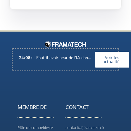
Voir les
24
/
06
:
Faut-il avoir peur de l’IA dans nos métiers ?
actualités
MEMBRE DE
CONTACT
Pôle de compétitivité
contact(at)framatech.fr