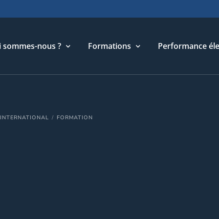
i sommes-nous ?
Formations
Performance éle
torique
Cycle Management & Stratégie
& INTERNATIONAL
FORMATION
re métier
Cycle Relations Interculturelles
ffres et références
Cycle Performance industrielle
quipe
Cycle Performance électronique
léchargements
Cycle Performance digitale