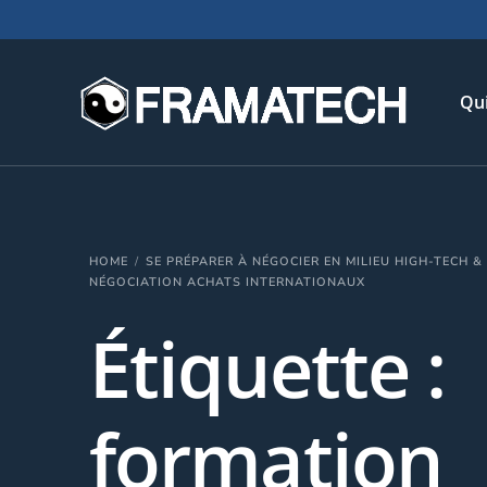
Qu
His
HOME
SE PRÉPARER À NÉGOCIER EN MILIEU HIGH-TECH 
Not
NÉGOCIATION ACHATS INTERNATIONAUX
Chi
Étiquette :
L’é
Té
formation