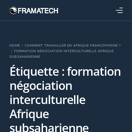
Qui sommes-nous ?
Formations
HOME
COMMENT TRAVAILLER EN AFRIQUE FRANCOPHONE ?
FORMATION NÉGOCIATION INTERCULTURELLE AFRIQUE
SUBSAHARIENNE
Performance électronique
Étiquette :
formation
Stratégies industrielles
négociation
interculturelle
Afrique
subsaharienne