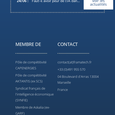
Voir les
24
/
06
:
Faut-il avoir peur de l’IA dans nos métiers ?
actualités
MEMBRE DE
CONTACT
Pôle de compétitivité
contact(at)framatech.fr
CAPENERGIES
+33 (0)491 955 570
Pôle de compétitivité
04 Boulevard d'Arras 13004
AKTANTIS (ex SCS)
Marseille
Syndicat français de
France
l'intelligence économique
(SYNFIE)
Membre de Askalia (ex-
GARF)