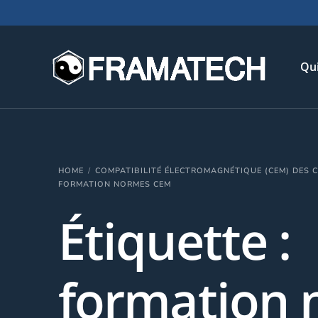
Qu
His
HOME
COMPATIBILITÉ ÉLECTROMAGNÉTIQUE (CEM) DES 
Not
FORMATION NORMES CEM
Chi
Étiquette :
L’é
Té
formation