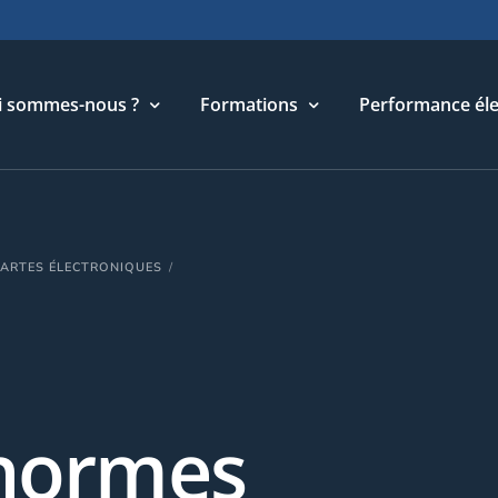
i sommes-nous ?
Formations
Performance éle
torique
Cycle Management & Stratégie
CARTES ÉLECTRONIQUES
re métier
Cycle Relations Interculturelles
ffres et références
Cycle Performance industrielle
quipe
Cycle Performance électronique
léchargements
Cycle Performance digitale
 normes