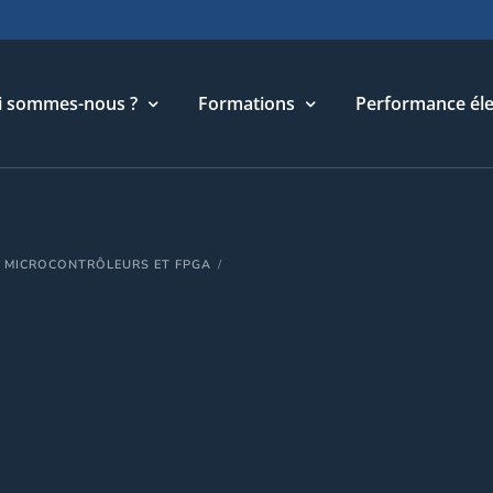
i sommes-nous ?
Formations
Performance éle
torique
Cycle Management & Stratégie
R MICROCONTRÔLEURS ET FPGA
re métier
Cycle Relations Interculturelles
ffres et références
Cycle Performance industrielle
quipe
Cycle Performance électronique
léchargements
Cycle Performance digitale