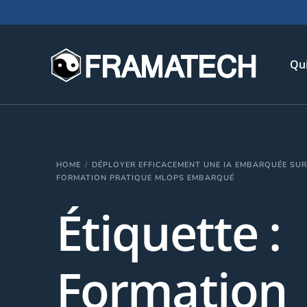
Qu
His
HOME
DÉPLOYER EFFICACEMENT UNE IA EMBARQUÉE SU
Not
FORMATION PRATIQUE MLOPS EMBARQUÉ
Chi
Étiquette :
L’é
Té
Formation