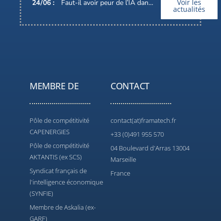
Voir les
24
/
06
:
Faut-il avoir peur de l’IA dans nos métiers ?
actualités
MEMBRE DE
CONTACT
Pôle de compétitivité
contact(at)framatech.fr
CAPENERGIES
+33 (0)491 955 570
Pôle de compétitivité
04 Boulevard d'Arras 13004
AKTANTIS (ex SCS)
Marseille
Syndicat français de
France
l'intelligence économique
(SYNFIE)
Membre de Askalia (ex-
GARF)