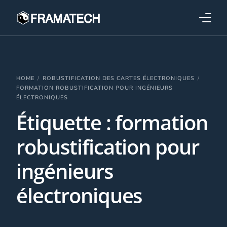
Qui sommes-nous ?
Formations
HOME
ROBUSTIFICATION DES CARTES ÉLECTRONIQUES
FORMATION ROBUSTIFICATION POUR INGÉNIEURS
ÉLECTRONIQUES
Performance électronique
Étiquette :
formation
Stratégies industrielles
robustification pour
ingénieurs
électroniques