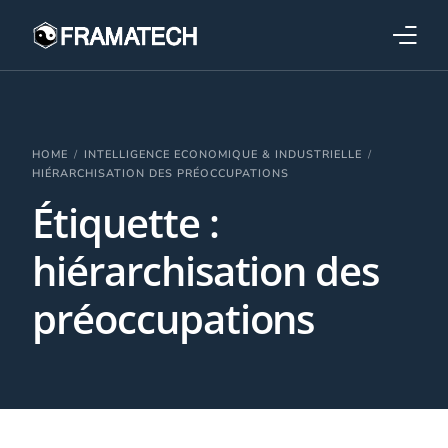
Qui sommes-nous ?
Formations
HOME
INTELLIGENCE ECONOMIQUE & INDUSTRIELLE
HIÉRARCHISATION DES PRÉOCCUPATIONS
Étiquette :
Performance électronique
hiérarchisation des
Stratégies industrielles
préoccupations