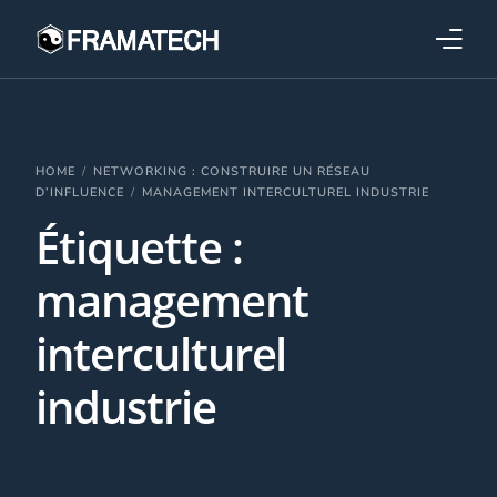
Qui sommes-nous ?
Formations
HOME
NETWORKING : CONSTRUIRE UN RÉSEAU
D’INFLUENCE
MANAGEMENT INTERCULTUREL INDUSTRIE
Étiquette :
Performance électronique
management
Stratégies industrielles
interculturel
industrie