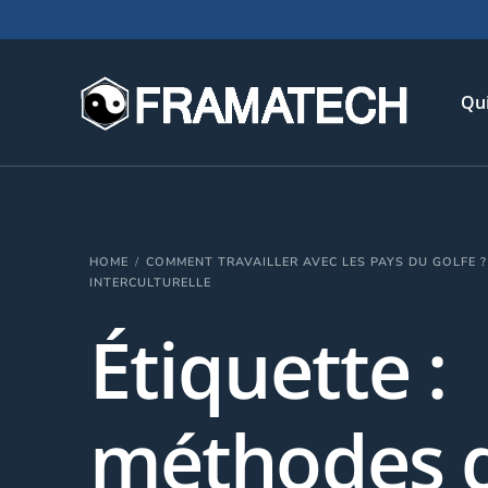
Qu
His
HOME
COMMENT TRAVAILLER AVEC LES PAYS DU GOLFE ?
Not
INTERCULTURELLE
Chi
Étiquette :
L’é
Té
méthodes 