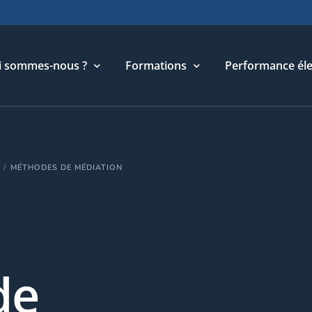
i sommes-nous ?
Formations
Performance éle
torique
Cycle Management & Stratégie
MÉTHODES DE MÉDIATION
re métier
Cycle Relations Interculturelles
ffres et références
Cycle Performance industrielle
quipe
Cycle Performance électronique
léchargements
Cycle Performance digitale
de