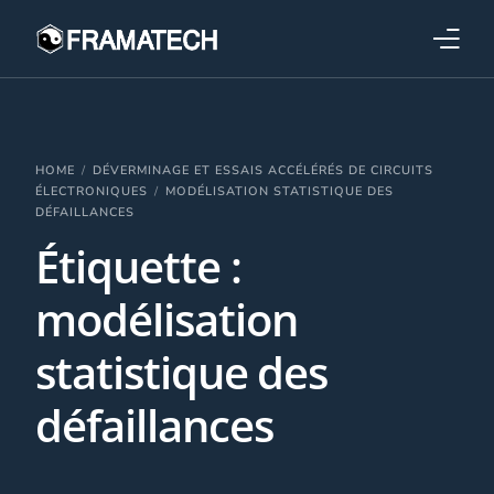
Qui sommes-nous ?
Formations
HOME
DÉVERMINAGE ET ESSAIS ACCÉLÉRÉS DE CIRCUITS
ÉLECTRONIQUES
MODÉLISATION STATISTIQUE DES
DÉFAILLANCES
Performance électronique
Étiquette :
Stratégies industrielles
modélisation
statistique des
défaillances