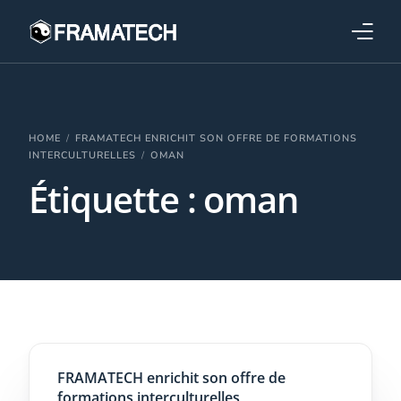
Qui sommes-nous ?
Formations
HOME
FRAMATECH ENRICHIT SON OFFRE DE FORMATIONS
INTERCULTURELLES
OMAN
Étiquette :
oman
Performance électronique
Stratégies industrielles
FRAMATECH enrichit son offre de
formations interculturelles