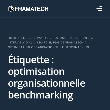
Qui sommes-nous ?
Formations
HOME
« LE BENCHMARKING : DE QUOI PARLE-T-ON ? »,
INTERVIEW D’ALAIN BARONI, PDG DE FRAMATECH
OPTIMISATION ORGANISATIONNELLE BENCHMARKING
Performance électronique
Étiquette :
Stratégies industrielles
optimisation
organisationnelle
benchmarking