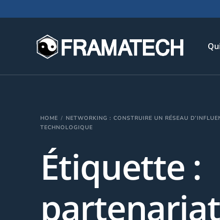
Qu
His
HOME
NETWORKING : CONSTRUIRE UN RÉSEAU D’INFLUE
Not
TECHNOLOGIQUE
Chi
Étiquette :
L’é
Té
partenaria