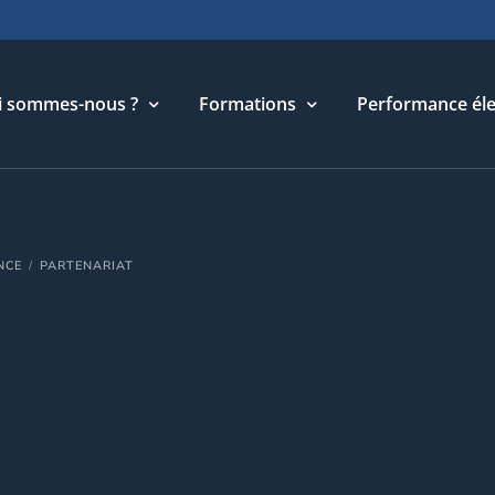
i sommes-nous ?
Formations
Performance éle
torique
Cycle Management & Stratégie
NCE
PARTENARIAT
re métier
Cycle Relations Interculturelles
ffres et références
Cycle Performance industrielle
quipe
Cycle Performance électronique
léchargements
Cycle Performance digitale
t