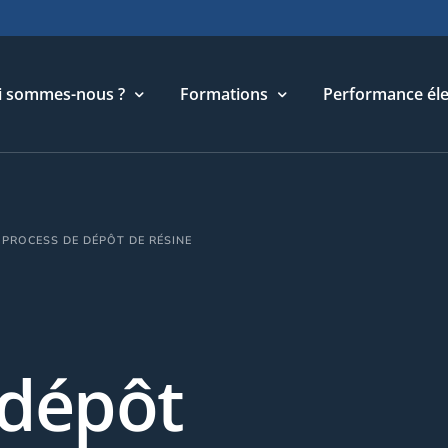
i sommes-nous ?
Formations
Performance éle
torique
Cycle Management & Stratégie
PROCESS DE DÉPÔT DE RÉSINE
re métier
Cycle Relations Interculturelles
ffres et références
Cycle Performance industrielle
quipe
Cycle Performance électronique
léchargements
Cycle Performance digitale
 dépôt