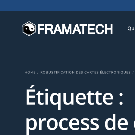
Qu
His
HOME
ROBUSTIFICATION DES CARTES ÉLECTRONIQUES
Not
Étiquette :
Chi
L’é
Té
process de