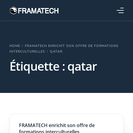
Qui sommes-nous ?
Formations
HOME
FRAMATECH ENRICHIT SON OFFRE DE FORMATIONS
INTERCULTURELLES
QATAR
Étiquette :
qatar
Performance électronique
Stratégies industrielles
FRAMATECH enrichit son offre de
formations interculturelles