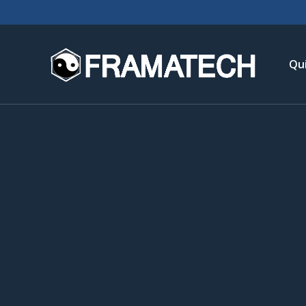
Qu
His
No
Chi
L’é
Té