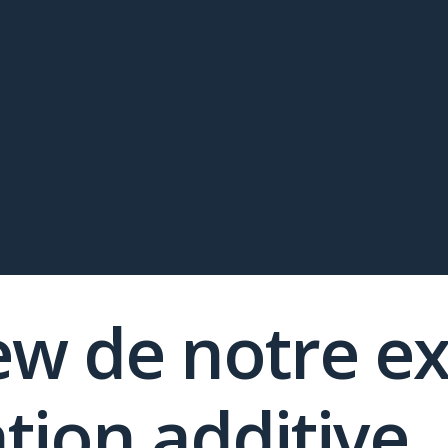
ew de notre e
ation additive,