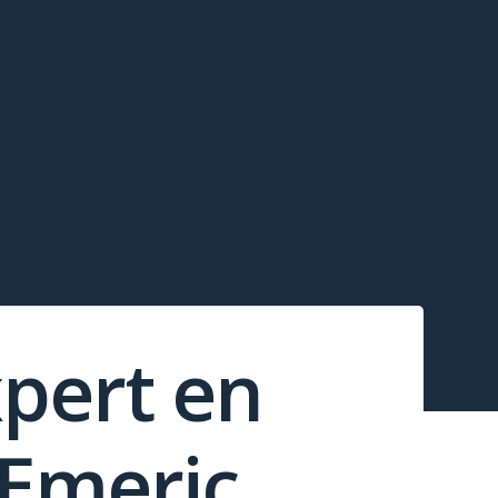
xpert en
 Emeric