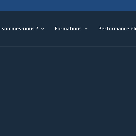
i sommes-nous ?
Formations
Performance él
torique
Cycle Management & Stratégie
tre métier
Cycle Relations Interculturelles
ffres et références
Cycle Performance industrielle
quipe
Cycle Performance électronique
léchargements
Cycle Performance digitale