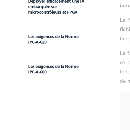
Déployer efficacement une IA
indu
embarquée sur
microcontrôleurs et FPGA
La f
fich
Les exigences de la Norme
fine
IPC-A-620
La f
ce 
Les exigences de la Norme
fonc
IPC-A-600
de m