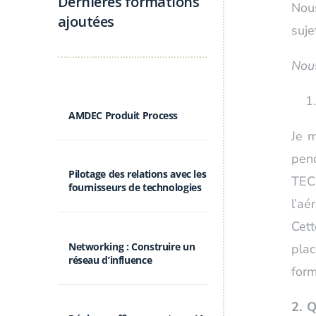
Dernières formations
Nous
ajoutées
suje
Nous
AMDEC Produit Process
Je 
pen
Pilotage des relations avec les
TEC
fournisseurs de technologies
l’aé
Cett
Networking : Construire un
pla
réseau d’influence
form
2. Q