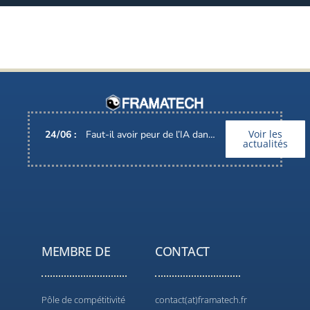
Voir les
24
/
06
:
Faut-il avoir peur de l’IA dans nos métiers ?
actualités
MEMBRE DE
CONTACT
Pôle de compétitivité
contact(at)framatech.fr