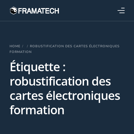
Qui sommes-nous ?
Formations
HOME
ROBUSTIFICATION DES CARTES ÉLECTRONIQUES
FORMATION
Étiquette :
Performance électronique
robustification des
Stratégies industrielles
cartes électroniques
formation