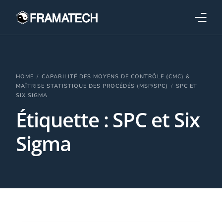
Qui sommes-nous ?
Formations
HOME
CAPABILITÉ DES MOYENS DE CONTRÔLE (CMC) &
MAÎTRISE STATISTIQUE DES PROCÉDÉS (MSP/SPC)
SPC ET
SIX SIGMA
Performance électronique
Étiquette :
SPC et Six
Stratégies industrielles
Sigma