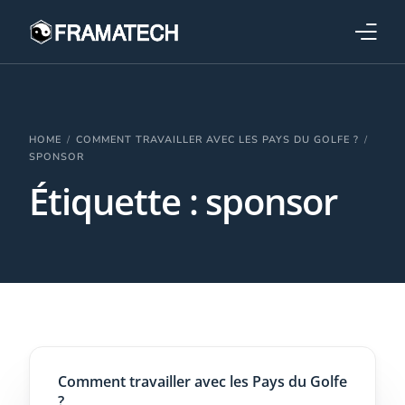
Qui sommes-nous ?
Formations
HOME
COMMENT TRAVAILLER AVEC LES PAYS DU GOLFE ?
SPONSOR
Étiquette :
sponsor
Performance électronique
Stratégies industrielles
Comment travailler avec les Pays du Golfe
?