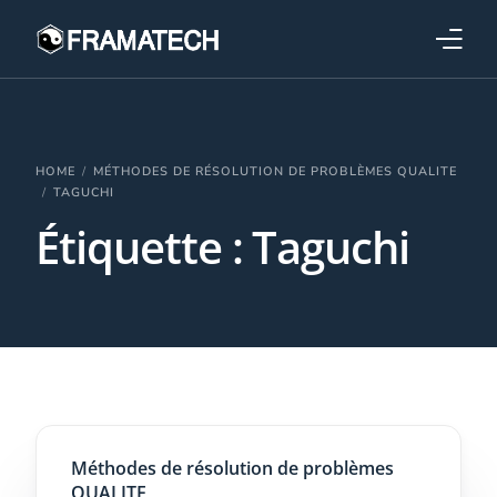
Qui sommes-nous ?
Formations
HOME
MÉTHODES DE RÉSOLUTION DE PROBLÈMES QUALITE
TAGUCHI
Étiquette :
Taguchi
Performance électronique
Stratégies industrielles
Méthodes de résolution de problèmes
QUALITE