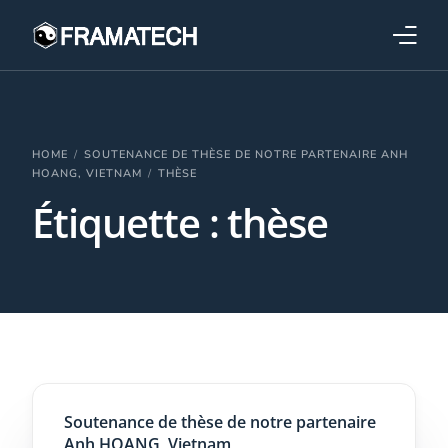
Qui sommes-nous ?
Formations
HOME
SOUTENANCE DE THÈSE DE NOTRE PARTENAIRE ANH
HOANG, VIETNAM
THÈSE
Étiquette :
thèse
Performance électronique
Stratégies industrielles
Soutenance de thèse de notre partenaire
Anh HOANG, Vietnam